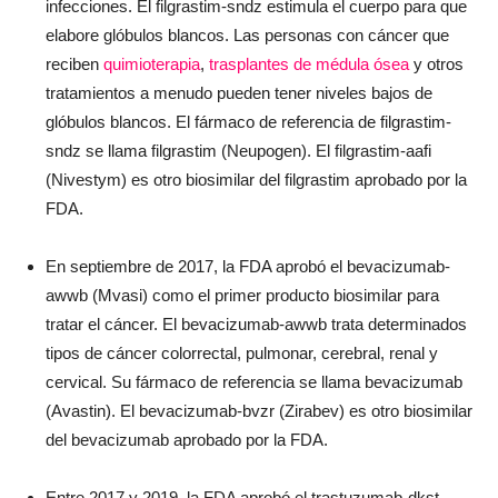
infecciones. El filgrastim-sndz estimula el cuerpo para que
elabore glóbulos blancos. Las personas con cáncer que
reciben
quimioterapia
,
trasplantes de médula ósea
y otros
tratamientos a menudo pueden tener niveles bajos de
glóbulos blancos. El fármaco de referencia de filgrastim-
sndz se llama filgrastim (Neupogen). El filgrastim-aafi
(Nivestym) es otro biosimilar del filgrastim aprobado por la
FDA.
En septiembre de 2017, la FDA aprobó el bevacizumab-
awwb (Mvasi) como el primer producto biosimilar para
tratar el cáncer. El bevacizumab-awwb trata determinados
tipos de cáncer colorrectal, pulmonar, cerebral, renal y
cervical. Su fármaco de referencia se llama bevacizumab
(Avastin). El bevacizumab-bvzr (Zirabev) es otro biosimilar
del bevacizumab aprobado por la FDA.
Entre 2017 y 2019, la FDA aprobó el trastuzumab-dkst