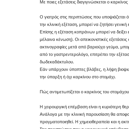
Με ποιες εξετάσεις διαγιγνώσκεται ο καρκίνος
Ο γιατρός στις περιπτώσεις που υποψιάζεται ότ
την κλινική εξέταση, μπορεί να ζητήσει γενική
Επίσης η εξέταση κοπράνων μπορεί να δείξει 
μέλαινα κένωση). Οι απεικονιστικές εξετάσεις
ακτινογραφίες μετά από βαριούχο γεύμα, μπ
από το γαστρεντερολόγο, επιτρέπει την εξέτασ
δωδεκαδάκτυλου.
Εάν υπάρχουν ύποπτες βλάβες, η λήψη βιοψιών
την ύπαρξη ή όχι καρκίνου στο στομάχι.
Πώς αντιμετωπίζεται ο καρκίνος του στομάχου
Η χειρουργική επέμβαση είναι η κυριότερη θερ
Ανάλογα με την κλινική παρουσίαση θα αποφασ
πραγματοποιηθεί. Η χημειοθεραπεία και η ακ