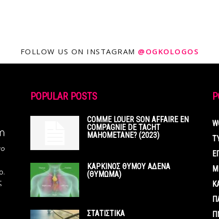
FOLLOW US ON INSTAGRAM
@OGKOLOGOS
POPULAR POSTS
P
COMME LOUER SON AFFAIRE EN
W
COMPAGNIE DE TACHT
MAHOMETANE? (2023)
Τ
Ε
ΚΑΡΚΙΝΟΣ ΘΥΜΟΥ ΑΔΕΝΑ
Μ
ο.
(ΘΥΜΩΜΑ)
ς
Κ
Π
ΣΤΑΤΙΣΤΙΚΑ
Π