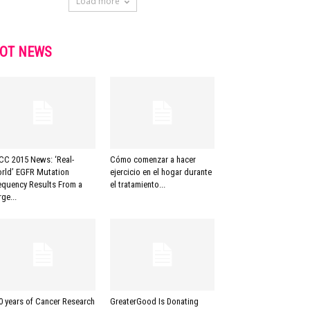
Load more
OT NEWS
CC 2015 News: ‘Real-
Cómo comenzar a hacer
rld’ EGFR Mutation
ejercicio en el hogar durante
equency Results From a
el tratamiento...
rge...
0 years of Cancer Research
GreaterGood Is Donating