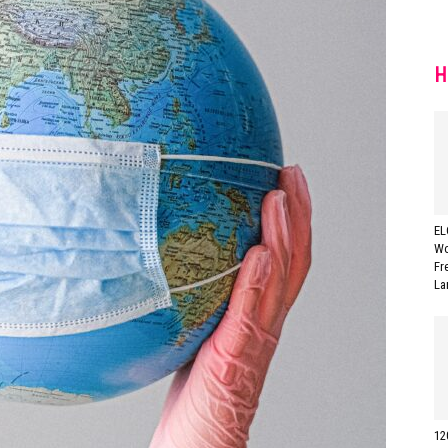
H
EL
Wo
Fr
La
12