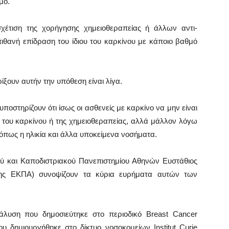
μό.
χέτιση της χορήγησης χημειοθεραπείας ή άλλων αντι-
ιθανή επίδραση του ίδιου του καρκίνου με κάποιο βαθμό
ξουν αυτήν την υπόθεση είναι λίγα.
υποστηρίζουν ότι ίσως οι ασθενείς με καρκίνο να μην είναι
 του καρκίνου ή της χημειοθεραπείας, αλλά μάλλον λόγω
πως η ηλικία και άλλα υποκείμενα νοσήματα.
κού και Καποδιστριακού Πανεπιστημίου Αθηνών Ευστάθιος
νης ΕΚΠΑ) συνοψίζουν τα κύρια ευρήματα αυτών των
λυση που δημοσιεύτηκε στο περιοδικό Breast Cancer
 δημιουργήθηκε στο δίκτυο νοσοκομείων Institut Curie