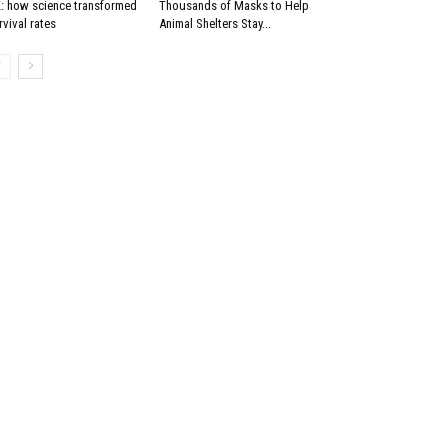
: how science transformed
Thousands of Masks to Help
rvival rates
Animal Shelters Stay...