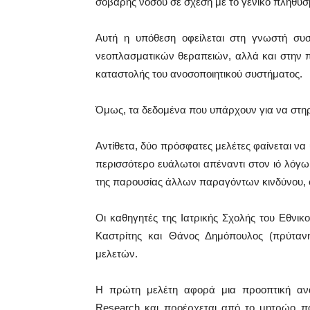
σοβαρής νόσου σε σχέση με το γενικό πληθυσ
Αυτή η υπόθεση οφείλεται στη γνωστή συσ
νεοπλασματικών θεραπειών, αλλά και στην π
καταστολής του ανοσοποιητικού συστήματος.
Όμως, τα δεδομένα που υπάρχουν για να στηρί
Αντίθετα, δύο πρόσφατες μελέτες φαίνεται να 
περισσότερο ευάλωτοι απέναντι στον ιό λόγω
της παρουσίας άλλων παραγόντων κινδύνου, ό
Οι καθηγητές της Ιατρικής Σχολής του Εθνι
Καστρίτης και Θάνος Δημόπουλος (πρύτα
μελετών.
Η πρώτη μελέτη αφορά μια προοπτική ανά
Research και προέρχεται από το μητρώο που