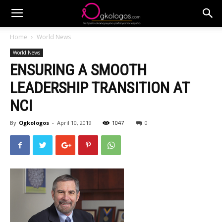
Home
World News
World News
ENSURING A SMOOTH
LEADERSHIP TRANSITION AT
NCI
By
Ogkologos
-
April 10, 2019
1047
0