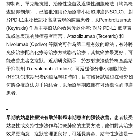
抑制劑、單克隆抗體、治療性疫苗及過繼性細胞療法（均為檢
查點抑制劑），已被批准用於治療非小細胞肺癌(NSCLC)。對
於PD-L1生物標記物高度表現的腫瘤患者，以Pembrolizumab
(Keytruda) 作為主要療法的效果優於化療; 對於 PD-L1 低度表
現或無表現的腫瘤患者而言，Atezolizumab (Tecentriq) 和
Nivolumab (Opdivo) 等藥物可作為第二種有效的療法，有時將
免疫治療配合化療等治療方式聯合治療，其抗癌效果更好，可
能改善患者之症狀。近期研究顯示，於放射療法後於檢查點給
予抑制劑 Ｄurvalumab（Imfinzi）可延緩部分非小細胞肺癌
(NSCLC)末期患者的癌症轉移時間，目前臨床試驗也在研究如
何將免疫療法與手術結合，以治療早期或擁有可治癒性的肺癌
患者。
早期的姑息性療法有助於肺癌末期患者的預後改善。
患者接受
姑息性或支持性療法作為治療肺癌的主要方法，他們對其治療
效果更滿意，症狀管理更良好，可延長壽命。姑息性療法是一