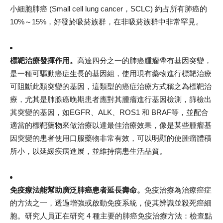
小細胞肺癌 (Small cell lung cancer，SCLC) 約占所有肺癌的
10%～15%，好發於吸菸族群，在非吸菸族群中非常罕見。
標靶治療發揮作用。
高達四分之一的肺癌腫瘤帶有基因突變，
是一種可驅動癌症生長的基因組，使用現有藥物進行標靶治療
可阻斷此類突變的基因，這類型的癌症治療方式稱之為標靶治
療，尤其是肺腺癌晚期患者應對其腫瘤進行基因檢測，篩檢出
其突變的基因，如EGFR、ALK、ROS1 和 BRAF等，並配合
適當的標靶藥物來做治療以達最佳治療效果，像是某些腫瘤基
因突變的患者使用口服藥物非常有效，可以明顯的使腫瘤體積
所小，以延緩疾病進展，並維持病患生活品質。
免疫療法能幫助廣泛肺癌患者延長壽命。
免疫治療為治療癌症
的方法之一，透過增強或啟動免疫系統，使其辨識並殺死癌細
胞。研究人員正在研究 4 種主要的肺癌免疫治療方法：檢查點