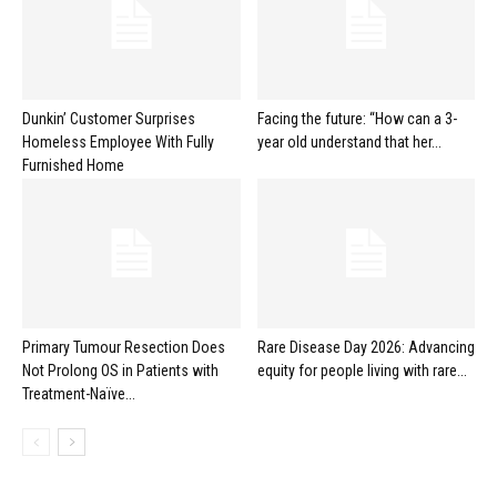
Dunkin’ Customer Surprises
Facing the future: “How can a 3-
Homeless Employee With Fully
year old understand that her...
Furnished Home
Primary Tumour Resection Does
Rare Disease Day 2026: Advancing
Not Prolong OS in Patients with
equity for people living with rare...
Treatment-Naïve...