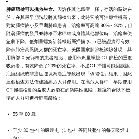
肺癌篩檢可以挽救生命。
與許多其他癌症一樣，存活的關鍵在
於，在其最早期階段將其篩檢出來，此時它的可治癒性極高，
對於腫瘤較小及早期肺癌患者，治癒率可高達 80%～90%，但
隨著腫瘤的發展並轉移至淋巴結或身體其他部位時，治癒率便
急劇下降。低劑量螺旋計算機斷層掃描 (CT) 已被證實可有效
降低肺癌高風險人群的死亡率。美國國家肺篩檢試驗發現，與
用胸部 X 光篩檢的患者相比，使用低劑量螺旋 CT 篩檢的重度
吸菸者，有效降低了20%的死亡率。不過CT 掃描可能因誤認
疤痕組織或非癌症腫塊為癌症導致出現「偽陽性」結果，因此
這個檢查方法僅建議高危人群使用。在高危人群中，早期使用
CT 掃描檢測的益處大於潛在的偽陽性風險，建議符合以下標
準的人群可進行肺癌篩檢：
55 至 80 歲
至少 30 包-年的吸煙史（1 包-年等同於整年的每天吸煙 1
包）