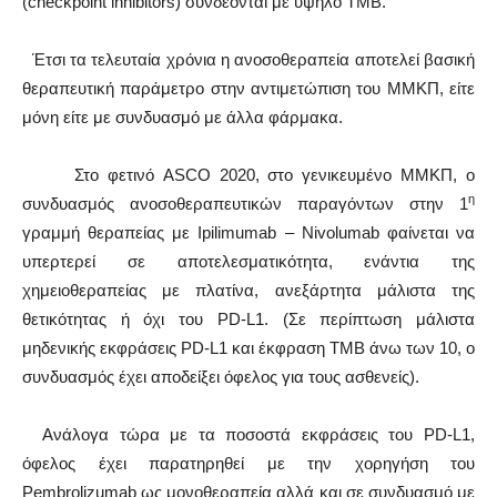
(checkpoint inhibitors) συνδέονται με υψηλό TMB.
Έτσι τα τελευταία χρόνια η ανοσοθεραπεία αποτελεί βασική
θεραπευτική παράμετρο στην αντιμετώπιση του ΜΜΚΠ, είτε
μόνη είτε με συνδυασμό με άλλα φάρμακα.
Στο φετινό ASCO 2020, στο γενικευμένο ΜΜΚΠ, ο
η
συνδυασμός ανοσοθεραπευτικών παραγόντων στην 1
γραμμή θεραπείας με Ipilimumab – Nivolumab φαίνεται να
υπερτερεί σε αποτελεσματικότητα, ενάντια της
χημειοθεραπείας με πλατίνα, ανεξάρτητα μάλιστα της
θετικότητας ή όχι του PD-L1. (Σε περίπτωση μάλιστα
μηδενικής εκφράσεις PD-L1 και έκφραση TMB άνω των 10, ο
συνδυασμός έχει αποδείξει όφελος για τους ασθενείς).
Ανάλογα τώρα με τα ποσοστά εκφράσεις του PD-L1,
όφελος έχει παρατηρηθεί με την χορηγήση του
Pembrolizumab ως μονοθεραπεία αλλά και σε συνδυασμό με