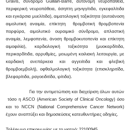
Gravis, σύνδρομο Guillain-Barre, αυτόνομη νευροπάθεια,
περιφερική νευροπάθεια, άσηπτη μηνιγγίτιδα, εγκεφαλίτιδα
και εγκάρσια μυελίτιδα), αιματολογική τοξικότητα (αυτοάνοση
αιμολυτική αναιμία, επίκτητη θρομβοτική θρομβοπενία
πορφύρα, αιμολυτικό ουραιμικό σύνδρομο, απλαστική
αναιμία, λεμφοπενία, άνοση θρομβοκυτοπενία και επίκτητη
αιμοφιλία), καρδιολογική τοξικότητα (μυοκαρδίτιδα,
περικαρδίτιδα, αρρυθμίες, μειωμένη κοιλιακή λειτουργία, με
καρδιακή ανεπάρκεια και αγγειίτιδα και φλεβική
θρομβοεμβολή), οφθαλμολογική τοξικότητα (επισκληριτίδα,
βλεφαρίτιδα, ραγοειδιτίδα, ιρίτιδα).
Για την αντιμετώπιση και διαχείριση όλων αυτών
τόσο η ASCO (American Society of Clinical Oncology) όσο
και το NCCN (National Comprehensive Cancer Network)
έχουν αναπτύξει και δημοσιεύσεις κατευθυντήριες οδηγίες.
Τηλέφωνο επικοινωνίας με το γιατρό: 22100945