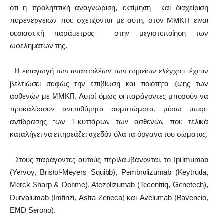
ότι η προληπτική αναγνώριση, εκτίμηση και διαχείριση
παρενεργειών που σχετίζονται με αυτή, στον ΜΜΚΠ είναι
ουσιαστική παράμετρος στην μεγιστοποίηση των
ωφελημάτων της.
Η εισαγωγή των αναστολέων των σημείων ελέγχου, έχουν
βελτιώσει σαφώς την επιβίωση και ποιότητα ζωής των
ασθενών με ΜΜΚΠ. Αυτοί όμως οι παράγοντες μπορούν να
προκαλέσουν ανεπιθύμητα συμπτώματα, μέσω υπερ-
αντίδρασης των Τ-κυττάρων των ασθενών που τελικά
καταλήγει να επηρεάζει σχεδόν όλα τα όργανα του σώματος.
Στους παράγοντες αυτούς περιλαμβάνονται, το Ipilimumab
(Yervoy, Bristol-Meyers Squibb), Pembrolizumab (Keytruda,
Merck Sharp & Dohme), Atezolizumab (Tecentriq, Genetech),
Durvalumab (Imfinzi, Astra Zeneca) και Avelumab (Bavencio,
EMD Serono).