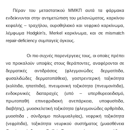
Πέραν του μεταστατικού ΜΜΚΠ αυτά τα φάρμακα
ενδείκνυνται στην αντιμετώπιση του μελανώματος, καρκίνου
κεφαλής – τραχήλου, ουροθηλιακό και νεφρικό καρκίνωμα,
λέμφωμα Hodgkin’s, Merkel καρκίνωμα, και σε mismatch
repair-deficiency συμπαγείς όγκους.
Οι πιο συχνές παρενέργειες τους, οι οποίες πρέπει
να προκαλούν υποψίες στους θεράποντες, αναφέρονται σε
δερματικές αντιδράσεις (φλεγμονώδες δερματίτιδα,
φυσαλιδώδες δερματοπάθεια), γαστρεντερική τοξικότητα
(κολίτιδα, ηπατίτιδα), πνευμονική τοξικότητα (πνευμονίτιδα),
ενδοκρινικές διαταραχές (υπό – υπερθυρεοειδισμό,
πρωτοπαθή επινεφριδιακή ανεπάρκεια, υποφυσίτιδα,
διαβήτης), μυοσκελετική τοξικότητα (φλεγμονώδες αρθρίτιδα,
μυοσίτιδα , σύνδρομο πολυμυαλγίας), νεφρική τοξικότητα
(νεφρίτιδα), τοξικότητα νευρικού συστήματος (μυασθένεια