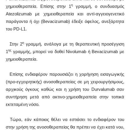
η
χημειοθεραπεία. Επίσης στην 1
γραμμή, ο συνδυασμός
Atezolizumab με χημειοθεραπεία και αντί-αγγειογενετικό
παράγοντα ή όχι (Bevacizumab) έδειξε όφελος, ανεξάρτητα
του PD-L1.
η
Στην 2
γραμμή, ανάλογα με τη θεραπευτική προσέγγιση
ης
1
γραμμής, μπορεί να δοθεί Nivolumab ή Bevacizumab με
χημειοθεραπεία.
Επίσης ενδιαφέρον παρουσιάζει η χορήγηση εισαγωγικής
(προ-εγχειρητικής) ανοσοθεραπείας σε μη χειρουργήσιμους,
αρχικούς όγκους καθώς και η χρήση του Durvalumab σαν
συντήρηση μετά από ακτινο-χημειοθεραπεία στην τοπικά
εκτεταμένη νόσο.
Τώρα, εάν κάποιος θέλει να εστιάσει το ενδιαφέρον του
στην χρήση της ανοσοθεραπείας θα πρέπει να έχει κατά νου,